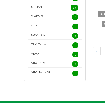
SIRMAN
29
At
STARMIX
2
STI SRL
1
SUNMIX SRL
3
TPM ITALIA
1
<
1
VEMA
1
VITAECO SRL
9
VITO ITALIA SRL
1