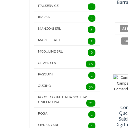
Barr
ITALSERVICE
2
KMP SRL
1
At
MANCONI SRL
8
MARTELLATO
S
2
MODULINE SRL
6
ORVED SPA
26
PASQUINI
1
QUCINO
36
ROBOT COUPE ITALIA SOCIETA'
UNIPERSONALE
21
Con
Quc
ROGA
1
Sal
Digit
SIBREAD SRL
1