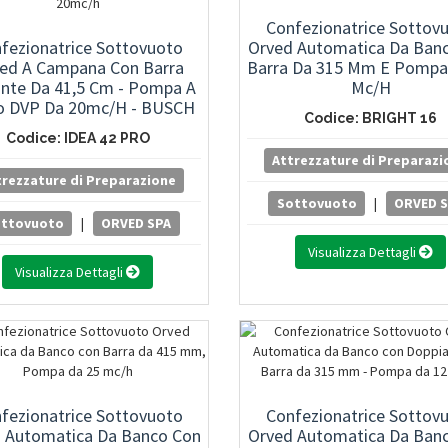
Confezionatrice Sottov
fezionatrice Sottovuoto
Orved Automatica Da Ban
ed A Campana Con Barra
Barra Da 315 Mm E Pompa
ante Da 41,5 Cm - Pompa A
Mc/h
o DVP Da 20mc/h - BUSCH
Codice: BRIGHT 16
Da 20mc/h
Codice: IDEA 42 PRO
Attrezzature di Preparazi
trezzature di Preparazione
Sottovuoto
|
ORVED 
ottovuoto
|
ORVED SPA
Visualizza Dettagli
Visualizza Dettagli
fezionatrice Sottovuoto
Confezionatrice Sottov
 Automatica Da Banco Con
Orved Automatica Da Ban