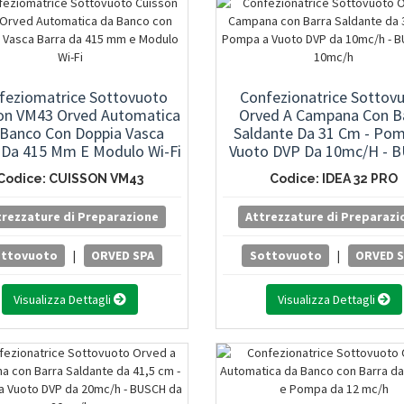
feziomatrice Sottovuoto
Confezionatrice Sottov
on VM43 Orved Automatica
Orved A Campana Con B
Banco Con Doppia Vasca
Saldante Da 31 Cm - Po
 Da 415 Mm E Modulo Wi-Fi
Vuoto DVP Da 10mc/h - 
Da 10mc/h
Codice: CUISSON VM43
Codice: IDEA 32 PRO
trezzature di Preparazione
Attrezzature di Preparazi
ottovuoto
|
ORVED SPA
Sottovuoto
|
ORVED 
Visualizza Dettagli
Visualizza Dettagli