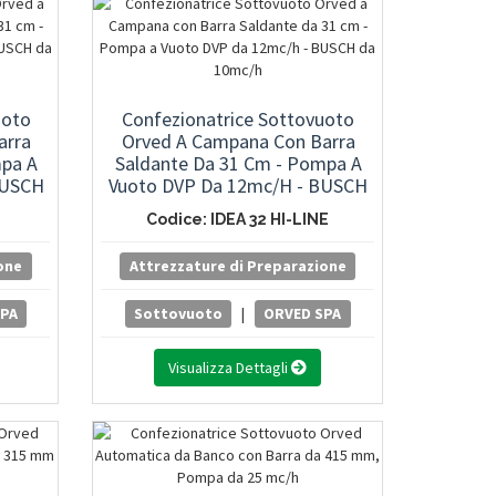
uoto
Confezionatrice Sottovuoto
arra
Orved A Campana Con Barra
mpa A
Saldante Da 31 Cm - Pompa A
BUSCH
Vuoto DVP Da 12mc/h - BUSCH
Da 10mc/h
Codice: IDEA 32 HI-LINE
one
Attrezzature di Preparazione
SPA
Sottovuoto
|
ORVED SPA
Visualizza Dettagli