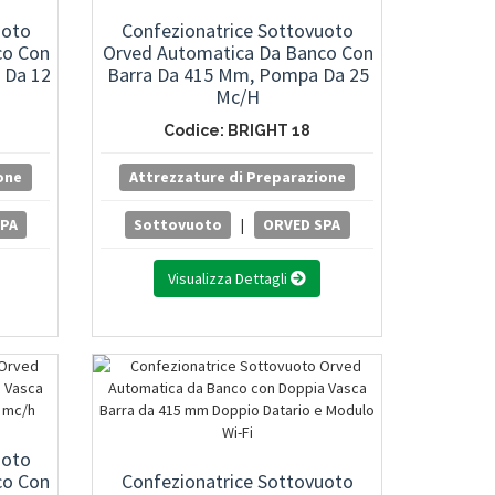
uoto
Confezionatrice Sottovuoto
co Con
Orved Automatica Da Banco Con
 Da 12
Barra Da 415 Mm, Pompa Da 25
Mc/h
Codice: BRIGHT 18
one
Attrezzature di Preparazione
SPA
Sottovuoto
|
ORVED SPA
Visualizza Dettagli
uoto
co Con
Confezionatrice Sottovuoto