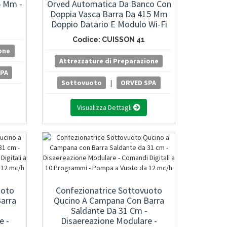
5 Mm -
Orved Automatica Da Banco Con
Doppia Vasca Barra Da 415 Mm
Doppio Datario E Modulo Wi-Fi
Codice: CUISSON 41
one
Attrezzature di Preparazione
SPA
Sottovuoto
|
ORVED SPA
Visualizza Dettagli
uoto
Confezionatrice Sottovuoto
arra
Qucino A Campana Con Barra
Saldante Da 31 Cm -
e -
Disaereazione Modulare -