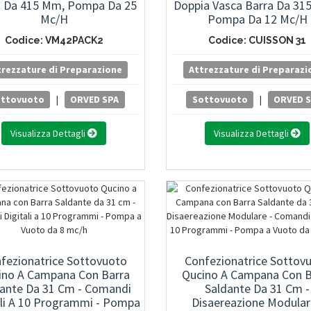
a Da 415 Mm, Pompa Da 25
Doppia Vasca Barra Da 31
Mc/h
Pompa Da 12 Mc/h
Codice: VM42PACK2
Codice: CUISSON 31
trezzature di Preparazione
Attrezzature di Preparazi
ottovuoto
|
ORVED SPA
Sottovuoto
|
ORVED 
Visualizza Dettagli
Visualizza Dettagli
fezionatrice Sottovuoto
Confezionatrice Sottov
ino A Campana Con Barra
Qucino A Campana Con B
dante Da 31 Cm - Comandi
Saldante Da 31 Cm -
ali A 10 Programmi - Pompa
Disaereazione Modular