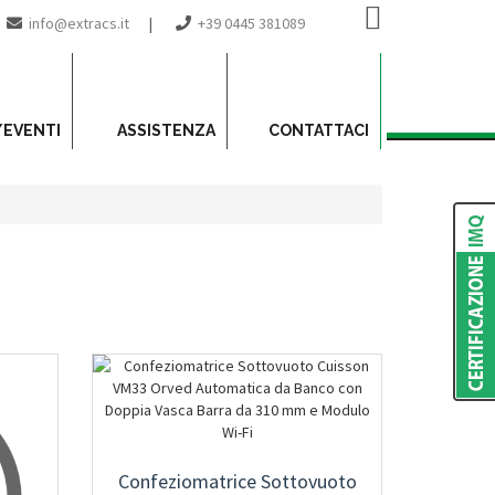
info@extracs.it
|
+39 0445 381089
/EVENTI
ASSISTENZA
CONTATTACI
Confeziomatrice Sottovuoto