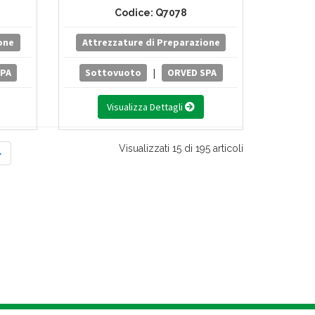
grammi
Comandi Digitali A 10 Programmi
Codice: Q7078
Mc/h
- Pompa A Vuoto Da 12 Mc/h
one
Attrezzature di Preparazione
SPA
Sottovuoto
|
ORVED SPA
Visualizza Dettagli
Visualizzati 15 di 195 articoli
>