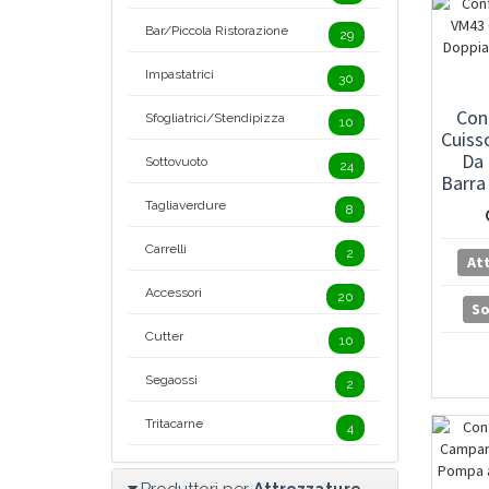
Bar/Piccola Ristorazione
29
Impastatrici
30
Con
Sfogliatrici/Stendipizza
10
Cuiss
Da 
Sottovuoto
24
Barra
Tagliaverdure
8
Carrelli
2
At
Accessori
20
S
Cutter
10
Segaossi
2
Tritacarne
4