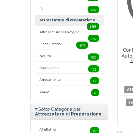
Forni
190
Attrezzature di Preparazione
195
Attrezzature di Lavaggio
154
Linea Freddo
407
Conf
Auto
Neutro
559
4
Aspirazione
153
Arredamento
17
At
Usato
2
S
Sotto Categorie per
Attrezzature di Preparazione
Affettatrici
19