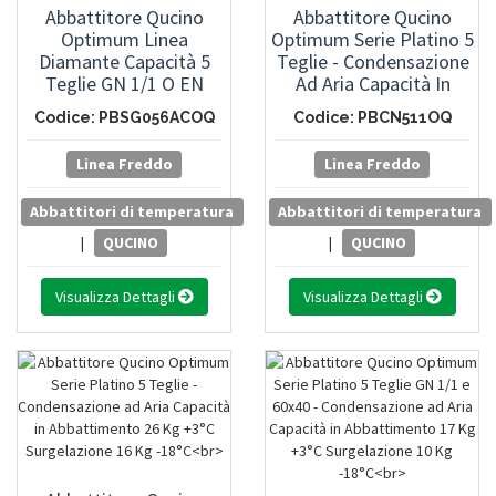
Abbattitore Qucino
Abbattitore Qucino
Optimum Linea
Optimum Serie Platino 5
Diamante Capacità 5
Teglie - Condensazione
Teglie GN 1/1 O EN
Ad Aria Capacità In
60x40 Capacità 26 Kg. In
Abbattimento 15 Kg
Codice: PBSG056ACOQ
Codice: PBCN511OQ
90' A +3°C E 16 Kg. In
+3°C Surgelazione 12 Kg
240' A -18°C
-18°C
Linea Freddo
Linea Freddo
Abbattitori di temperatura
Abbattitori di temperatura
|
QUCINO
|
QUCINO
Visualizza Dettagli
Visualizza Dettagli