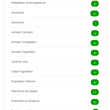
Abbattitori di temperatura
41
Accessori
30
Accessori
1
Armadi Climatici
15
Armadi Congelatori
29
Armadi Frigorifero
39
Cantine vino
21
Celle Frigorifere
21
Espositori/Vetrine
49
Macchine da Gelato
12
Produttori di Ghiaccio
54