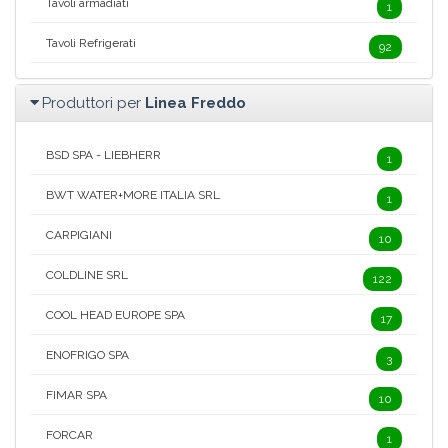
Tavoli armadiati
1
Tavoli Refrigerati
92
Produttori per
Linea Freddo
BSD SPA - LIEBHERR
1
BWT WATER+MORE ITALIA SRL
1
CARPIGIANI
10
COLDLINE SRL
122
COOL HEAD EUROPE SPA
17
ENOFRIGO SPA
3
FIMAR SPA
10
FORCAR
1