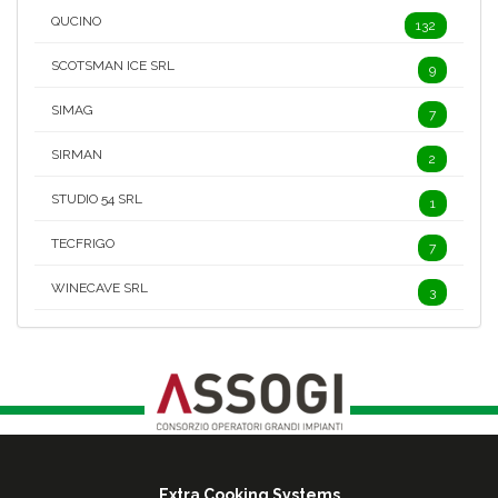
QUCINO
132
SCOTSMAN ICE SRL
9
SIMAG
7
SIRMAN
2
STUDIO 54 SRL
1
TECFRIGO
7
WINECAVE SRL
3
Extra Cooking Systems