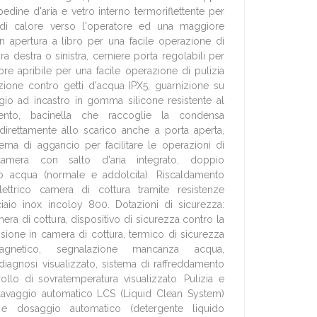
edine d'aria e vetro interno termoriflettente per
di calore verso l'operatore ed una maggiore
on apertura a libro per una facile operazione di
ra destra o sinistra, cerniere porta regolabili per
tore apribile per una facile operazione di pulizia
ezione contro getti d'acqua IPX5, guarnizione su
io ad incastro in gomma silicone resistente al
mento, bacinella che raccoglie la condensa
direttamente allo scarico anche a porta aperta,
tema di aggancio per facilitare le operazioni di
camera con salto d'aria integrato, doppio
so acqua (normale e addolcita). Riscaldamento
elettrico camera di cottura tramite resistenze
ciaio inox incoloy 800. Dotazioni di sicurezza:
era di cottura, dispositivo di sicurezza contro la
sione in camera di cottura, termico di sicurezza
gnetico, segnalazione mancanza acqua,
diagnosi visualizzato, sistema di raffreddamento
lo di sovratemperatura visualizzato. Pulizia e
lavaggio automatico LCS (Liquid Clean System)
 e dosaggio automatico (detergente liquido