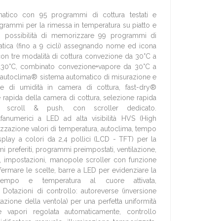
omatico con 95 programmi di cottura testati e
rammi per la rimessa in temperatura su piatto e
n possibilità di memorizzare 99 programmi di
tica (fino a 9 cicli) assegnando nome ed icona
con tre modalità di cottura convezione da 30°C a
130°C, combinato convezione+vapore da 30°C a
 autoclima® sistema automatico di misurazione e
le di umidità in camera di cottura, fast-dry®
 rapida della camera di cottura, selezione rapida
i scroll & push, con scroller dedicato.
fanumerici a LED ad alta visibilità HVS (High
lizzazione valori di temperatura, autoclima, tempo
splay a colori da 2,4 pollici (LCD - TFT) per la
i preferiti, programmi preimpostati, ventilazione,
, impostazioni, manopole scroller con funzione
fermare le scelte, barre a LED per evidenziare la
 tempo e temperatura al cuore attivata,
Dotazioni di controllo: autoreverse (inversione
azione della ventola) per una perfetta uniformità
e vapori regolata automaticamente, controllo