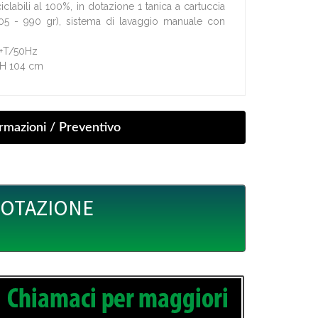
clabili al 100%, in dotazione 1 tanica a cartuccia
05 - 990 gr), sistema di lavaggio manuale con
N+T/50Hz
x H 104 cm
UOTAZIONE