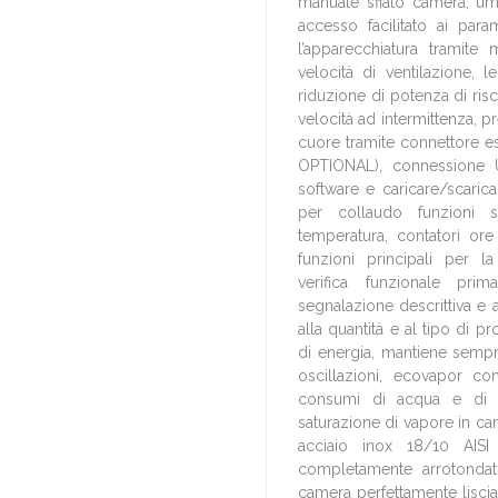
manuale sfiato camera, umi
accesso facilitato ai para
l’apparecchiatura tramite 
velocità di ventilazione, 
riduzione di potenza di ris
velocità ad intermittenza, 
cuore tramite connettore 
OPTIONAL), connessione U
software e caricare/scaric
per collaudo funzioni s
temperatura, contatori ore
funzioni principali per 
verifica funzionale prima
segnalazione descrittiva e 
alla quantità e al tipo di p
di energia, mantiene sempr
oscillazioni, ecovapor co
consumi di acqua e di e
saturazione di vapore in ca
acciaio inox 18/10 AI
completamente arrotondat
camera perfettamente liscia