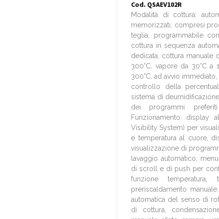
Cod. QSAEV102R
Modalità di cottura: aut
memorizzati, compresi prog
teglia, programmabile co
cottura in sequenza automa
dedicata, cottura manuale 
300°C, vapore da 30°C a 
300°C, ad avvio immediato,
controllo della percentua
sistema di deumidificazione
dei programmi preferit
Funzionamento: display al
Visibility System) per visua
e temperatura al cuore, di
visualizzazione di programm
lavaggio automatico, menu
di scroll e di push per con
funzione temperatura,
preriscaldamento manuale. 
automatica del senso di rot
di cottura, condensazion