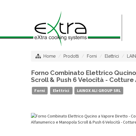
Home
Prodotti
Forni
Elettrici
LAI
Forno Combinato Elettrico Qucino
Scroll & Push 6 Velocità - Cotture
Forni
Elettrici
LAINOX ALI GROUP SRL