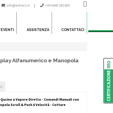
info@extracs.it
|
+39 0445 381089
/EVENTI
ASSISTENZA
CONTATTACI
isplay Alfanumerico e Manopola
ca
 Qucino a Vapore Diretto - Comandi Manuali con
pola Scroll & Push 6 Velocità - Cotture