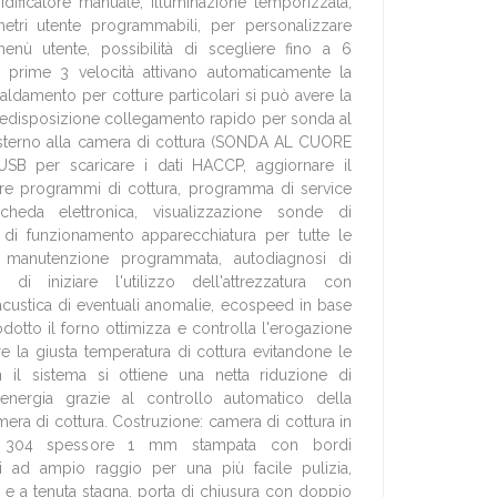
dificatore manuale, illuminazione temporizzata,
metri utente programmabili, per personalizzare
menù utente, possibilità di scegliere fino a 6
le prime 3 velocità attivano automaticamente la
caldamento per cotture particolari si può avere la
predisposizione collegamento rapido per sonda al
esterno alla camera di cottura (SONDA AL CUORE
SB per scaricare i dati HACCP, aggiornare il
are programmi di cottura, programma di service
cheda elettronica, visualizzazione sonde di
 di funzionamento apparecchiatura per tutte le
la manutenzione programmata, autodiagnosi di
 di iniziare l'utilizzo dell'attrezzatura con
acustica di eventuali anomalie, ecospeed in base
rodotto il forno ottimizza e controlla l'erogazione
e la giusta temperatura di cottura evitandone le
n il sistema si ottiene una netta riduzione di
nergia grazie al controllo automatico della
mera di cottura. Costruzione: camera di cottura in
SI 304 spessore 1 mm stampata con bordi
i ad ampio raggio per una più facile pulizia,
 e a tenuta stagna, porta di chiusura con doppio