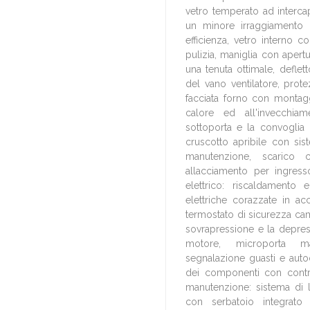
vetro temperato ad intercap
un minore irraggiamento 
efficienza, vetro interno c
pulizia, maniglia con apertu
una tenuta ottimale, deflet
del vano ventilatore, prot
facciata forno con montagg
calore ed all'invecchia
sottoporta e la convoglia 
cruscotto apribile con sis
manutenzione, scarico 
allacciamento per ingres
elettrico: riscaldamento 
elettriche corazzate in ac
termostato di sicurezza cam
sovrapressione e la depres
motore, microporta ma
segnalazione guasti e auto
dei componenti con control
manutenzione: sistema di 
con serbatoio integrato