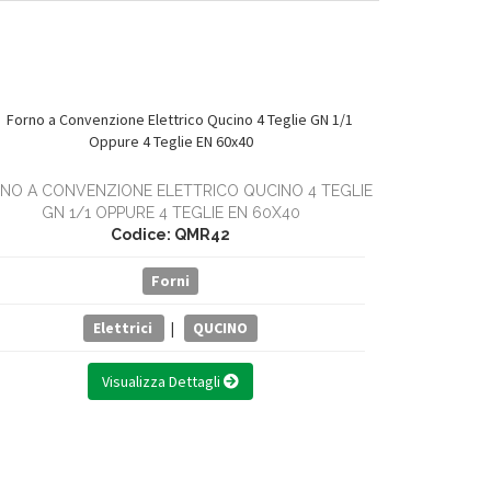
NO A CONVENZIONE ELETTRICO QUCINO 4 TEGLIE
GN 1/1 OPPURE 4 TEGLIE EN 60X40
FORNO A C
Codice: QMR42
UMIDIFICATOR
TEGLIE 
Forni
Elettrici
|
QUCINO
Visualizza Dettagli