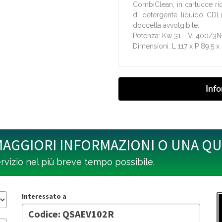
CombiClean, in cartucce rici
di detergente liquido CDL
doccetta avvolgibile.
Potenza: Kw 31 - V. 400/3
Dimensioni: L 117 x P 89,5 
MAGGIORI INFORMAZIONI O UNA Q
ervizio nel più breve tempo possibile.
Interessato a