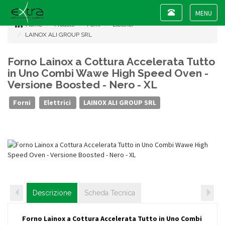
Toggle
navigation
Toggle
Home
Prodotti
Forni
Elettrici
navigat
LAINOX ALI GROUP SRL
Forno Lainox a Cottura Accelerata Tutto
in Uno Combi Wawe High Speed Oven -
Versione Boosted - Nero - XL
Forni
Elettrici
LAINOX ALI GROUP SRL
Descrizione
Scheda Tecnica
Forno Lainox a Cottura Accelerata Tutto in Uno Combi