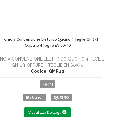
NO A CONVENZIONE ELETTRICO QUCINO 4 TEGLIE
GN 1/1 OPPURE 4 TEGLIE EN 60X40
FORNO A C
Codice: QMR42
UMIDIFICATOR
TEGLIE 
Forni
Elettrici
|
QUCINO
Visualizza Dettagli