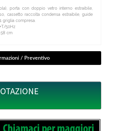
ola), porta con doppio vetro interno estraibile,
so, cassetto raccolta condensa estraibile, guide
. 1 griglia compresa.
N+T/50Hz
H 58 cm
UOTAZIONE