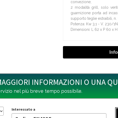
convezione,
2 modalità grill, solo vent
guarnizione porta ad incas
supporto teglie estraibili, n
Potenza: Kw 3,1 - V. 230/1
Dimensioni: L 62 x P 60 x 
MAGGIORI INFORMAZIONI O UNA Q
ervizio nel più breve tempo possibile.
Interessato a