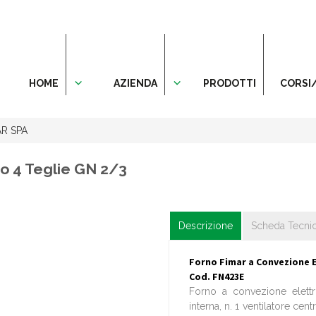
HOME
AZIENDA
PRODOTTI
CORSI
AR SPA
co 4 Teglie GN 2/3
Descrizione
Scheda Tecni
Forno Fimar a Convezione El
Cod. FN423E
Forno a convezione elettri
interna, n. 1 ventilatore cent