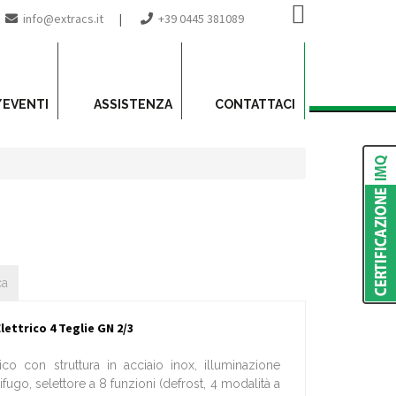
info@extracs.it
|
+39 0445 381089
/EVENTI
ASSISTENZA
CONTATTACI
ca
ettrico 4 Teglie GN 2/3
co con struttura in acciaio inox, illuminazione
rifugo, selettore a 8 funzioni (defrost, 4 modalità a