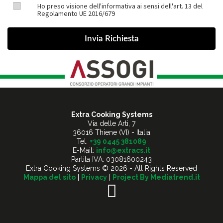
Ho preso visione dell'informativa ai sensi dell'art. 13 del
Regolamento UE 2016/679
Extra Cooking Systems
Via delle Arti, 7
36016 Thiene (VI) - Italia
Tel.
+39 0445 381089
E-Mail:
info@extracs.it
Partita IVA: 03081600243
Extra Cooking Systems © 2026 - All Rights Reserved
Mappa del sito
|
Privacy
|
Project By Mediatrend.it