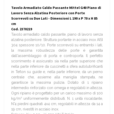
Tavolo Armadiato Caldo Passante Mittel G40 Piano di
Lavoro Senza Alzatina Posteriore con Porte
Scorrevoli su Due Lati - Dimensioni L 190 x P 70 x H 85
cm
Cod. 2370219
Tavolo armadiato caldo passante, piano di lavoro senza
alzatina posteriore. Struttura portante in acciaio inox AISI
304 spessore 10/10. Porte scorrevoli su entrambi i lati,
la massima robustezza delle porte è garantita
dall'assemblaggio di porta e controporta. Il perfetto
scorrimento è assicurato sia nella parte superiore che
nella parte inferiore da cuscinetti a sfera autolubrificanti
in Teflon su guide e, nella parte inferiore, da un perno
centrale che, assieme alla maniglia stampata, ne
garantisce la massima pulizia. Dotato di 1 ripiano
intermedio rinforzato con omega e regolabili in altezza.
Ogni ripiano è progettato per un carico massimo di 100
kg/m² uniformemente distribuiti. N. 1 unità riscaldante,
N°4 piedini quadrati 4x4 cm, regolabili in altezza da 14 a
19 cm, rivestiti in acciaio inox.