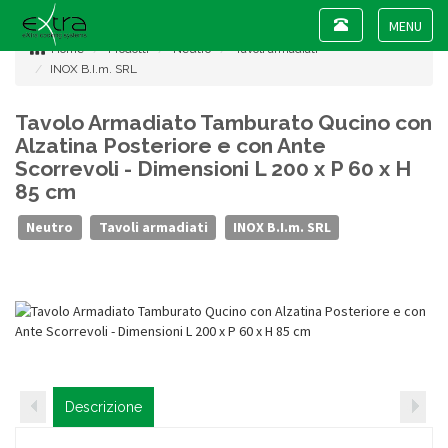
Toggle
navigation
Toggle
Home
Prodotti
Neutro
Tavoli armadiati
navigat
INOX B.I.m. SRL
Tavolo Armadiato Tamburato Qucino con
Alzatina Posteriore e con Ante
Scorrevoli - Dimensioni L 200 x P 60 x H
85 cm
Neutro
Tavoli armadiati
INOX B.I.m. SRL
Descrizione