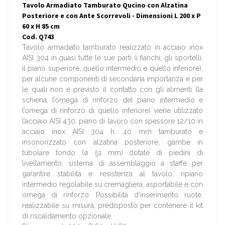
Tavolo Armadiato Tamburato Qucino con Alzatina
Posteriore e con Ante Scorrevoli - Dimensioni L 200 x P
60 x H 85 cm
Cod. Q743
Tavolo armadiato tamburato realizzato in acciaio inox
AISI 304 in quasi tutte le sue parti (i fianchi, gli sportelli,
il piano superiore, quello intermedio e quello inferiore),
per alcune componenti di secondaria importanza e per
le quali non è previsto il contatto con gli alimenti (la
schiena, l’omega di rinforzo del piano intermedio e
l’omega di rinforzo di quello inferiore) viene utilizzato
l’acciaio AISI 430, piano di lavoro con spessore 12/10 in
acciaio inox AISI 304 h. 40 mm tamburato e
insonorizzato con alzatina posteriore, gambe in
tubolare tondo (ø 51 mm) dotate di piedini di
livellamento, sistema di assemblaggio a staffe per
garantire stabilità e resistenza al tavolo, ripiano
intermedio regolabile su cremagliera, asportabile e con
omega di rinforzo. Possibilità d’inserimento ruote,
realizzabile su misura, predisposto per contenere il kit
di riscaldamento opzionale.