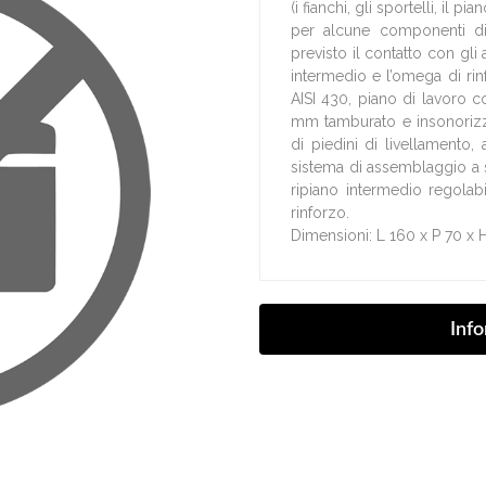
(i fianchi, gli sportelli, il 
per alcune componenti di
previsto il contatto con gli
intermedio e l’omega di rinf
AISI 430, piano di lavoro c
mm tamburato e insonorizz
di piedini di livellamento,
sistema di assemblaggio a st
ripiano intermedio regolab
rinforzo.
Dimensioni: L 160 x P 70 x