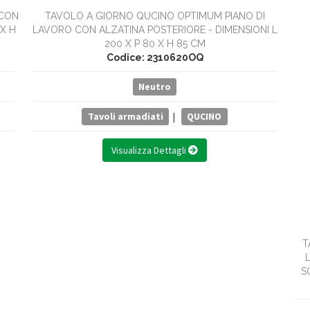
 CON
TAVOLO A GIORNO QUCINO OPTIMUM PIANO DI
 X H
LAVORO CON ALZATINA POSTERIORE - DIMENSIONI L
200 X P 80 X H 85 CM
Codice: 2310620OQ
Neutro
Tavoli armadiati
|
QUCINO
Visualizza Dettagli
T
S