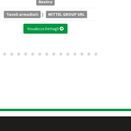
Neutro
Tavoli armadiati
|
MITTEL GROUP SRL
Visualizza Dettagli