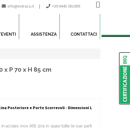
info@extracs.it
|
+39 0445 381089
/EVENTI
ASSISTENZA
CONTATTACI
0 x P 70 x H 85 cm
ina Posteriore e Porte Scorrevoli - Dimensioni L
in acciaio inox AISI 304 in quasi tutte le sue parti