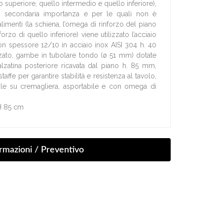
piano superiore, quello intermedio e quello inferiore),
 secondaria importanza e per le quali non è
 alimenti (la schiena, l’omega di rinforzo del piano
orzo di quello inferiore) viene utilizzato l’acciaio
on spessore 12/10 in acciaio inox AISI 304 h. 40
ato, gambe in tubolare tondo (ø 51 mm) dotate
 alzatina posteriore ricavata dal piano h. 85 mm,
affe per garantire stabilità e resistenza al tavolo,
ile su cremagliera, asportabile e con omega di
 H 85 cm