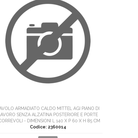
TAVOLO AR
LAVORO SE
SCORREVOLI 
Tavoli
AVOLO ARMADIATO CALDO MITTEL AGI PIANO DI
LAVORO SENZA ALZATINA POSTERIORE E PORTE
CORREVOLI - DIMENSIONI L 140 X P 60 X H 85 CM
Codice: 2360014