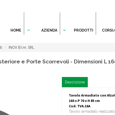
HOME
AZIENDA
PRODOTTI
CORSI
ti
INOX B.I.m. SRL
teriore e Porte Scorrevoli - Dimensioni L 16
Descrizione
Tavolo Armadiato con Alzat
160 x P 70 x H 85 cm
Cod. TVA.16A
Tavolo armadiato realizzato 