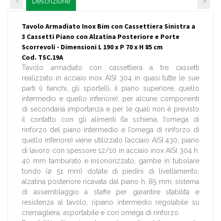
Descrizione
Tavolo Armadiato Inox Bim con Cassettiera Sinistra a
3 Cassetti Piano con Alzatina Posteriore e Porte
Scorrevoli - Dimensioni L 190 x P 70 x H 85 cm
Cod. TSC.19A
Tavolo armadiato con cassettiera a tre cassetti
realizzato in acciaio inox AISI 304 in quasi tutte le sue
parti (i fianchi, gli sportelli, il piano superiore, quello
intermedio e quello inferiore), per alcune componenti
di secondaria importanza e per le quali non è previsto
il contatto con gli alimenti (la schiena, l’omega di
rinforzo del piano intermedio e l’omega di rinforzo di
quello inferiore) viene utilizzato l’acciaio AISI 430, piano
di lavoro con spessore 12/10 in acciaio inox AISI 304 h.
40 mm tamburato e insonorizzato, gambe in tubolare
tondo (ø 51 mm) dotate di piedini di livellamento,
alzatina posteriore ricavata dal piano h. 85 mm, sistema
di assemblaggio a staffe per garantire stabilità e
resistenza al tavolo, ripiano intermedio regolabile su
cremagliera, asportabile e con omega di rinforzo.