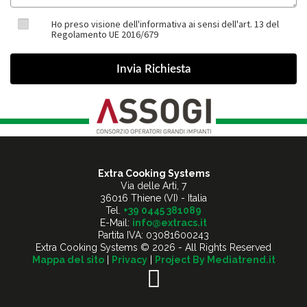
Ho preso visione dell'informativa ai sensi dell'art. 13 del
Regolamento UE 2016/679
Extra Cooking Systems
Via delle Arti, 7
36016 Thiene (VI) - Italia
Tel.
+39 0445 381089
E-Mail:
info@extracs.it
Partita IVA: 03081600243
Extra Cooking Systems © 2026 - All Rights Reserved
Mappa del sito
|
Privacy
|
Project By Mediatrend.it