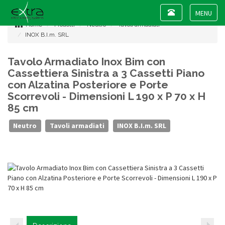
Toggle
navigation
Toggle
Home
Prodotti
Neutro
Tavoli armadiati
navigat
INOX B.I.m. SRL
Tavolo Armadiato Inox Bim con
Cassettiera Sinistra a 3 Cassetti Piano
con Alzatina Posteriore e Porte
Scorrevoli - Dimensioni L 190 x P 70 x H
85 cm
Neutro
Tavoli armadiati
INOX B.I.m. SRL