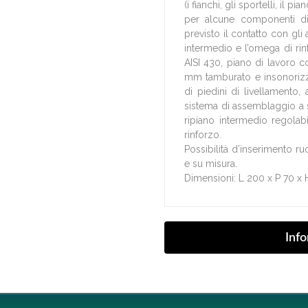
(i fianchi, gli sportelli, il 
per alcune componenti di
previsto il contatto con gli
intermedio e l’omega di rinf
AISI 430, piano di lavoro c
mm tamburato e insonorizz
di piedini di livellamento,
sistema di assemblaggio a st
ripiano intermedio regolab
rinforzo.
Possibilità d’inserimento ru
e su misura.
Dimensioni: L 200 x P 70 x