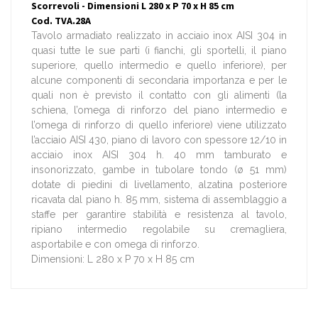
Scorrevoli - Dimensioni L 280 x P 70 x H 85 cm
Cod. TVA.28A
Tavolo armadiato realizzato in acciaio inox AISI 304 in
quasi tutte le sue parti (i fianchi, gli sportelli, il piano
superiore, quello intermedio e quello inferiore), per
alcune componenti di secondaria importanza e per le
quali non è previsto il contatto con gli alimenti (la
schiena, l’omega di rinforzo del piano intermedio e
l’omega di rinforzo di quello inferiore) viene utilizzato
l’acciaio AISI 430, piano di lavoro con spessore 12/10 in
acciaio inox AISI 304 h. 40 mm tamburato e
insonorizzato, gambe in tubolare tondo (ø 51 mm)
dotate di piedini di livellamento, alzatina posteriore
ricavata dal piano h. 85 mm, sistema di assemblaggio a
staffe per garantire stabilità e resistenza al tavolo,
ripiano intermedio regolabile su cremagliera,
asportabile e con omega di rinforzo.
Dimensioni: L 280 x P 70 x H 85 cm