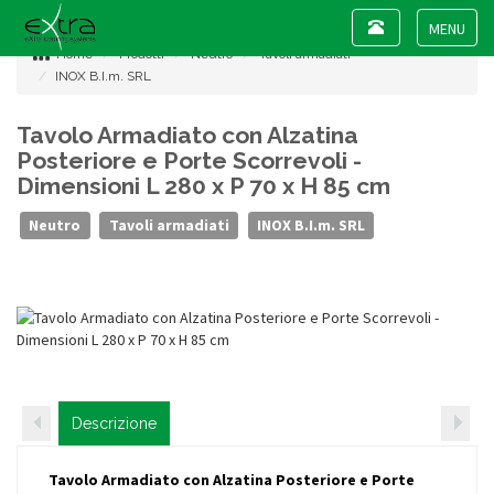
Toggle
navigation
Toggle
Home
Prodotti
Neutro
Tavoli armadiati
navigat
INOX B.I.m. SRL
Tavolo Armadiato con Alzatina
Posteriore e Porte Scorrevoli -
Dimensioni L 280 x P 70 x H 85 cm
Neutro
Tavoli armadiati
INOX B.I.m. SRL
Descrizione
Tavolo Armadiato con Alzatina Posteriore e Porte