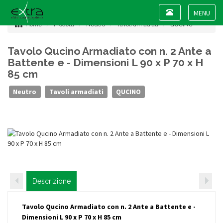
Toggle
navigation
Toggle
Home
Prodotti
Neutro
Tavoli armadiati
QUCINO
navigat
Tavolo Qucino Armadiato con n. 2 Ante a
Battente e - Dimensioni L 90 x P 70 x H
85 cm
Neutro
Tavoli armadiati
QUCINO
Descrizione
Tavolo Qucino Armadiato con n. 2 Ante a Battente e -
Dimensioni L 90 x P 70 x H 85 cm