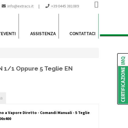
info@extracs.it
|
+39 0445 381089
/EVENTI
ASSISTENZA
CONTATTACI
N 1/1 Oppure 5 Teglie EN
ca
 a Vapore Diretto - Comandi Manuali - 5 Teglie
00x400