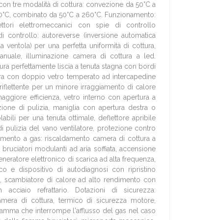
n tre modalità di cottura: convezione da 50°C a
0°C, combinato da 50°C a 260°C. Funzionamento:
tori elettromeccanici con spie di controllo
i controllo: autoreverse (inversione automatica
a ventola) per una perfetta uniformità di cottura,
anuale, illuminazione camera di cottura a led.
ura perfettamente liscia a tenuta stagna con bordi
sura con doppio vetro temperato ad intercapedine
oriflettente per un minore irraggiamento di calore
aggiore efficienza, vetro interno con apertura a
zione di pulizia, maniglia con apertura destra o
olabili per una tenuta ottimale, deflettore apribile
i pulizia del vano ventilatore, protezione contro
damento a gas: riscaldamento camera di cottura a
e bruciatori modulanti ad aria soffiata, accensione
neratore elettronico di scarica ad alta frequenza,
co e dispositivo di autodiagnosi con ripristino
, scambiatore di calore ad alto rendimento con
acciaio refrattario. Dotazioni di sicurezza:
amera di cottura, termico di sicurezza motore,
fiamma che interrompe l'afflusso del gas nel caso