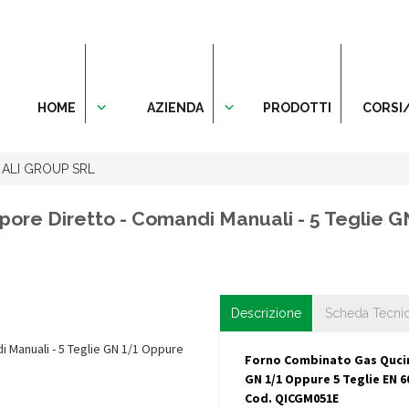
HOME
AZIENDA
PRODOTTI
CORSI
 ALI GROUP SRL
ore Diretto - Comandi Manuali - 5 Teglie G
Descrizione
Scheda Tecni
Forno Combinato Gas Qucino
GN 1/1 Oppure 5 Teglie EN 6
Cod. QICGM051E