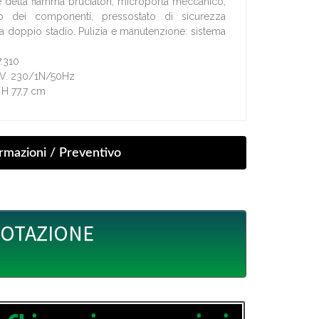
 della fiamma bruciatori, microporta meccanico,
to dei componenti, pressostato di sicurezza
a doppio stadio. Pulizia e manutenzione: sistema
7.310
- V. 230/1N/50Hz
x H 77,7 cm
UOTAZIONE