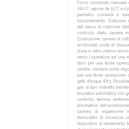
Forno combinato manuale co
260°C, vapore da 50°C a 13
pannello comandi a selet
funzionamento. Dotazioni d
del senso di rotazione dell
controllo sfiato camera m
Costruzione: camera di cott
arrotondati, porta di chiu
d'aria e vetro interno term
verso l'operatore ed una m
libro per una facile opera
sinistra, cerniere porta reg
per una facile operazione d
getti d'acqua IPX3. Riscal
gas di tipo indiretto tramit
bruciatori automatica con ge
controllo fiamma elettroni
automatico dell'accensione
camera di espansione in 
termostato di sicurezza c
dispositivo di rilevamento 