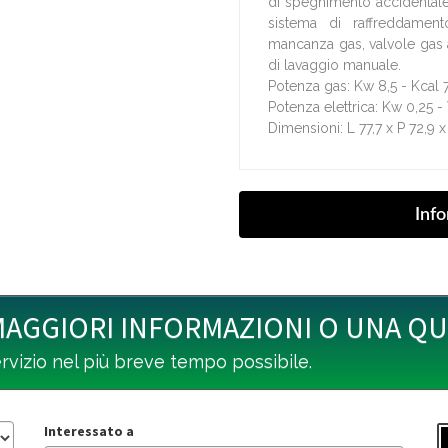
di spegnimento accidentale
sistema di raffreddamen
mancanza gas, valvole gas 
di lavaggio manuale.
Potenza gas: Kw 8,5 - Kcal 
Potenza elettrica: Kw 0,25 
Dimensioni: L 77,7 x P 72,9 
MAGGIORI INFORMAZIONI O UNA Q
ervizio nel più breve tempo possibile.
Interessato a