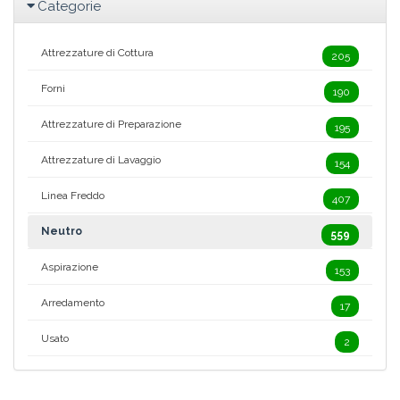
Categorie
Attrezzature di Cottura
205
Forni
190
Attrezzature di Preparazione
195
Attrezzature di Lavaggio
154
Linea Freddo
407
Neutro
559
Aspirazione
153
Arredamento
17
Usato
2