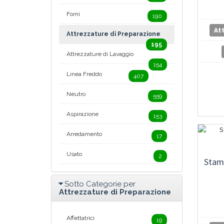
Forni
190
At
Attrezzature di Preparazione
195
Attrezzature di Lavaggio
154
Linea Freddo
407
Neutro
559
Aspirazione
153
Arredamento
17
Usato
2
Stam
Sotto Categorie per
Attrezzature di Preparazione
Affettatrici
19