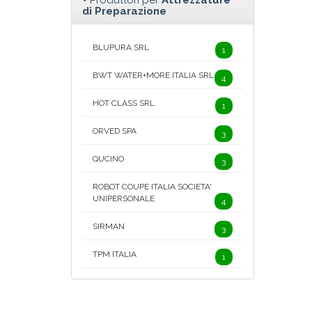
Produttori per
Attrezzature
di Preparazione
BLUPURA SRL
1
BWT WATER+MORE ITALIA SRL
4
HOT CLASS SRL
1
ORVED SPA
3
QUCINO
3
ROBOT COUPE ITALIA SOCIETA'
UNIPERSONALE
4
SIRMAN
3
TPM ITALIA
1