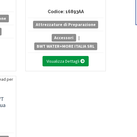
Codice: 16893AA
one
Attrezzature di Preparazione
Accessori
|
BWT WATER+MORE ITALIA SRL
Visualizza Dettagli
WT
qua