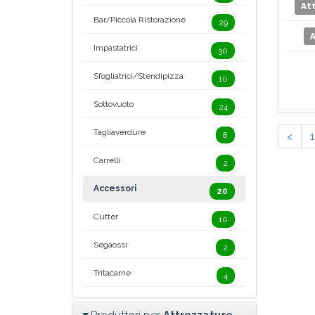
At
Bar/Piccola Ristorazione
29
A
Impastatrici
30
Sfogliatrici/Stendipizza
10
Sottovuoto
24
Tagliaverdure
8
<
1
Carrelli
2
Accessori
20
Cutter
10
Segaossi
2
Tritacarne
4