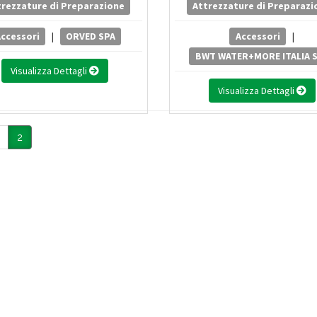
trezzature di Preparazione
Attrezzature di Preparazi
ccessori
|
ORVED SPA
Accessori
|
BWT WATER+MORE ITALIA 
Visualizza Dettagli
Visualizza Dettagli
2