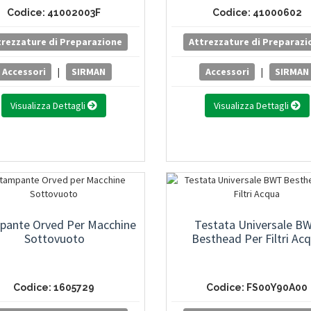
Codice: 41002003F
Codice: 41000602
trezzature di Preparazione
Attrezzature di Preparazi
Accessori
|
SIRMAN
Accessori
|
SIRMAN
Visualizza Dettagli
Visualizza Dettagli
pante Orved Per Macchine
Testata Universale B
Sottovuoto
Besthead Per Filtri Ac
Codice: 1605729
Codice: FS00Y90A00