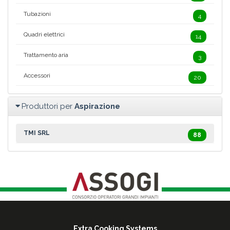
Tubazioni
4
Quadri elettrici
14
Trattamento aria
3
Accessori
20
Produttori per
Aspirazione
TMI SRL
88
Extra Cooking Systems