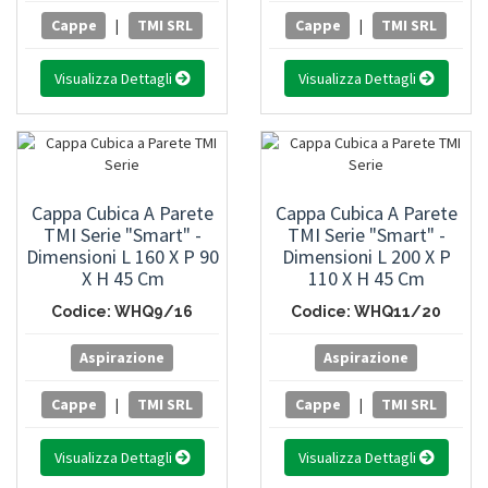
Cappe
|
TMI SRL
Cappe
|
TMI SRL
Visualizza Dettagli
Visualizza Dettagli
Cappa Cubica A Parete
Cappa Cubica A Parete
TMI Serie "Smart" -
TMI Serie "Smart" -
Dimensioni L 160 X P 90
Dimensioni L 200 X P
X H 45 Cm
110 X H 45 Cm
Codice: WHQ9/16
Codice: WHQ11/20
Aspirazione
Aspirazione
Cappe
|
TMI SRL
Cappe
|
TMI SRL
Visualizza Dettagli
Visualizza Dettagli