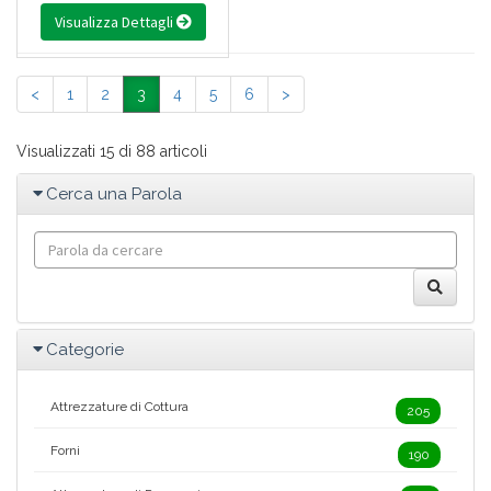
Visualizza Dettagli
<
1
2
3
4
5
6
>
Visualizzati 15 di 88 articoli
Cerca una Parola
Categorie
Attrezzature di Cottura
205
Forni
190