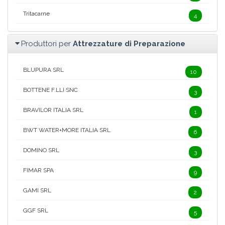
Tritacarne
4
Produttori per
Attrezzature di Preparazione
BLUPURA SRL
10
BOTTENE F.LLI SNC
3
BRAVILOR ITALIA SRL
1
BWT WATER+MORE ITALIA SRL
6
DOMINO SRL
3
FIMAR SPA
9
GAMI SRL
2
GGF SRL
5