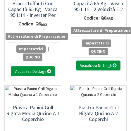
Bracci Tuffanti Con
Capacità 65 Kg - Vasca
Capacità 65 Kg - Vasca
95 Litri - 2 Velocità E 2
95 Litri - Inverter Per
Timer Digitali
Codice: Q6552
Variazione Di Velocità E
Codice: Q6553
Timer Digitale
Attrezzature di Preparazione
Attrezzature di Preparazione
Impastatrici
|
Impastatrici
|
QUCINO
QUCINO
Visualizza Dettagli
Visualizza Dettagli
Piastra Panini-Grill
Piastra Panini-Grill
Rigata Media Qucino A 1
Rigata Qucino A 2
Coperchio
Coperchi