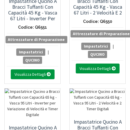
Impastatrice Qucino A
Bracci Tuffanti Con
Bracci Tuffanti Con
Capacità 45 Kg - Vasca
Capacità 45 Kg - Vasca
67 Litri - 2 Velocità E 2
67 Litri - Inverter Per
Timer Digitali
Codice: Q6550
Variazione Di Velocità E
Codice: Q6551
Timer Digitale
Attrezzature di Preparazione
Attrezzature di Preparazione
Impastatrici
|
Impastatrici
|
QUCINO
QUCINO
Visualizza Dettagli
Visualizza Dettagli
Impastatrice Qucino A
Impastatrice Qucino A
Bracci Tuffanti Con