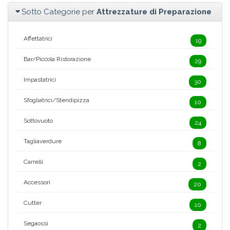
Sotto Categorie per
Attrezzature di Preparazione
Affettatrici
19
Bar/Piccola Ristorazione
29
Impastatrici
30
Sfogliatrici/Stendipizza
10
Sottovuoto
24
Tagliaverdure
8
Carrelli
2
Accessori
20
Cutter
10
Segaossi
2