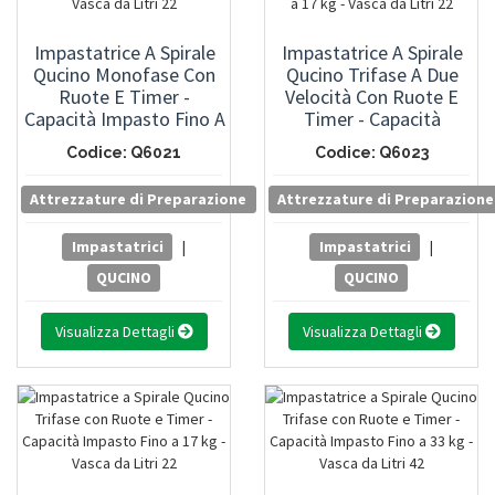
Impastatrice A Spirale
Impastatrice A Spirale
Qucino Monofase Con
Qucino Trifase A Due
Ruote E Timer -
Velocità Con Ruote E
Capacità Impasto Fino A
Timer - Capacità
17 Kg - Vasca Da Litri 22
Impasto Fino A 17 Kg -
Codice: Q6021
Codice: Q6023
Vasca Da Litri 22
Attrezzature di Preparazione
Attrezzature di Preparazione
Impastatrici
|
Impastatrici
|
QUCINO
QUCINO
Visualizza Dettagli
Visualizza Dettagli