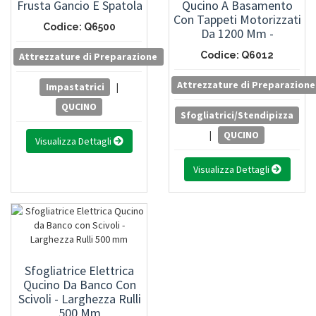
Frusta Gancio E Spatola
Qucino A Basamento
Con Tappeti Motorizzati
Codice: Q6500
Da 1200 Mm -
Larghezza Rulli 600 Mm
Codice: Q6012
Attrezzature di Preparazione
Con Variatore Di
Velocità
Attrezzature di Preparazione
Impastatrici
|
QUCINO
Sfogliatrici/Stendipizza
|
QUCINO
Visualizza Dettagli
Visualizza Dettagli
Sfogliatrice Elettrica
Qucino Da Banco Con
Scivoli - Larghezza Rulli
500 Mm